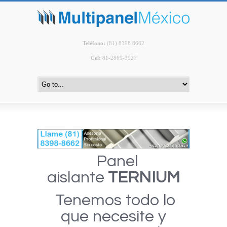
Teléfono
:
(81) 8398 8662
Cel:
81-2869-3927
Panel
aislante
TERNIUM
Tenemos todo lo
que necesite y