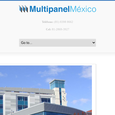
Teléfono
:
(81) 8398 8662
Cel:
81-2869-3927