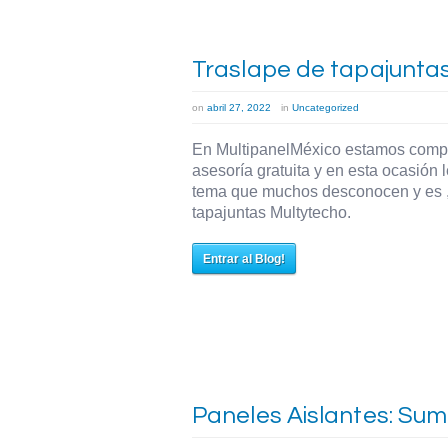
Traslape de tapajunta
on
abril 27, 2022
in
Uncategorized
En MultipanelMéxico estamos comp
asesoría gratuita y en esta ocasión 
tema que muchos desconocen y es , 
tapajuntas Multytecho.
Entrar al Blog!
Paneles Aislantes: Sum