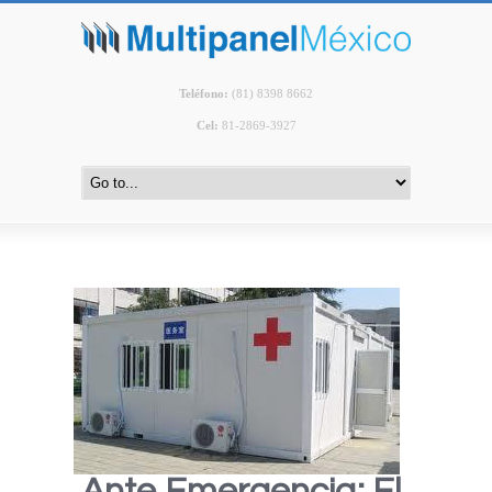
Teléfono
:
(81) 8398 8662
Cel:
81-2869-3927
Ante Emergencia: El